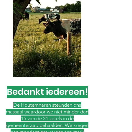
Bedankt iedereen!
De Houtemnaren steunden ons
massaal waardoor we niet minder dan
15 van de 21 zetels in de
gemeenteraad behaalden. We kregen