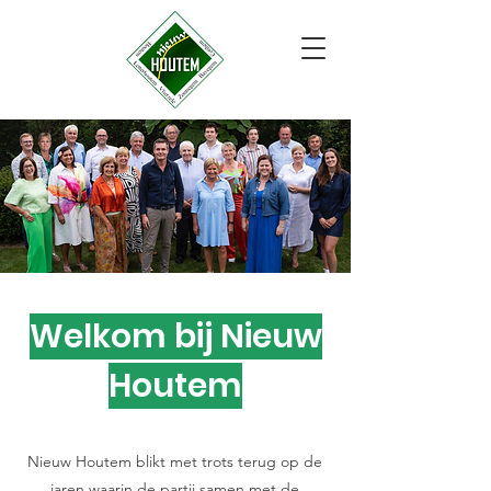
Welkom bij Nieuw
Houtem
Nieuw Houtem blikt met trots terug op de
jaren waarin de partij samen met de